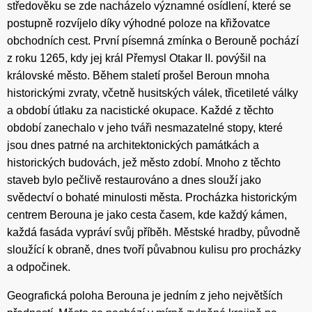
středověku se zde nacházelo významné osídlení, které se
postupně rozvíjelo díky výhodné poloze na křižovatce
obchodních cest. První písemná zmínka o Berouně pochází
z roku 1265, kdy jej král Přemysl Otakar II. povýšil na
královské město. Během staletí prošel Beroun mnoha
historickými zvraty, včetně husitských válek, třicetileté války
a období útlaku za nacistické okupace. Každé z těchto
období zanechalo v jeho tváři nesmazatelné stopy, které
jsou dnes patrné na architektonických památkách a
historických budovách, jež město zdobí. Mnoho z těchto
staveb bylo pečlivě restaurováno a dnes slouží jako
svědectví o bohaté minulosti města. Procházka historickým
centrem Berouna je jako cesta časem, kde každý kámen,
každá fasáda vypráví svůj příběh. Městské hradby, původně
sloužící k obraně, dnes tvoří půvabnou kulisu pro procházky
a odpočinek.
Geografická poloha Berouna je jedním z jeho největších