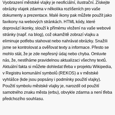
Vyobrazení městské vlajky je neoficiální, ilustrační. Získejte
obrázky vlajek zdarma v několika rozlišeních pro vaše
dokumenty a prezentace. Malé ikony pak můžete použít jako
favikony na webových stránkách. HTML kódy, které
doprovází ikonky, slouží k přímému vložení na vaše webové
stránky (např. na blog), což okamžitě zobrazí vlajku a
eliminuje potřebu stahovat nebo nahrávat obrázky. Snažili
jsme se kontrolovat a ověřovat texty a informace. Přesto se
mohlo stát, že je zde nepřesný údaj nebo chyba. Omluvte
nás, že, nestíháme pravidelnou aktualizaci všechny textů.
Aktuální fakta si můžete dohledat třeba v projektu Wikipedia,
v Registru komunální symbolů (REKOS) a v městské
vyhlášce (kde jsou popsány i podmínky použití vlajky).
Použití symbolu městské vlajky je, narozdíl od použití
samotného znaku města (erbu), obvykle zdarma a není třeba
předchozího souhlasu.