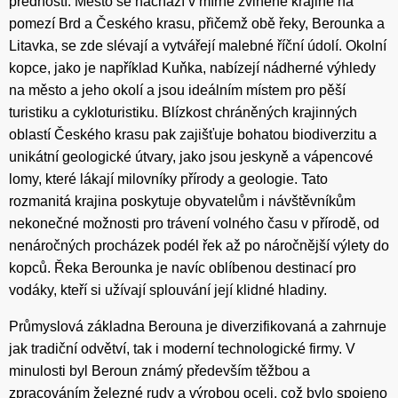
předností. Město se nachází v mírně zvlněné krajině na
pomezí Brd a Českého krasu, přičemž obě řeky, Berounka a
Litavka, se zde slévají a vytvářejí malebné říční údolí. Okolní
kopce, jako je například Kuňka, nabízejí nádherné výhledy
na město a jeho okolí a jsou ideálním místem pro pěší
turistiku a cykloturistiku. Blízkost chráněných krajinných
oblastí Českého krasu pak zajišťuje bohatou biodiverzitu a
unikátní geologické útvary, jako jsou jeskyně a vápencové
lomy, které lákají milovníky přírody a geologie. Tato
rozmanitá krajina poskytuje obyvatelům i návštěvníkům
nekonečné možnosti pro trávení volného času v přírodě, od
nenáročných procházek podél řek až po náročnější výlety do
kopců. Řeka Berounka je navíc oblíbenou destinací pro
vodáky, kteří si užívají splouvání její klidné hladiny.
Průmyslová základna Berouna je diverzifikovaná a zahrnuje
jak tradiční odvětví, tak i moderní technologické firmy. V
minulosti byl Beroun známý především těžbou a
zpracováním železné rudy a výrobou oceli, což bylo spojeno