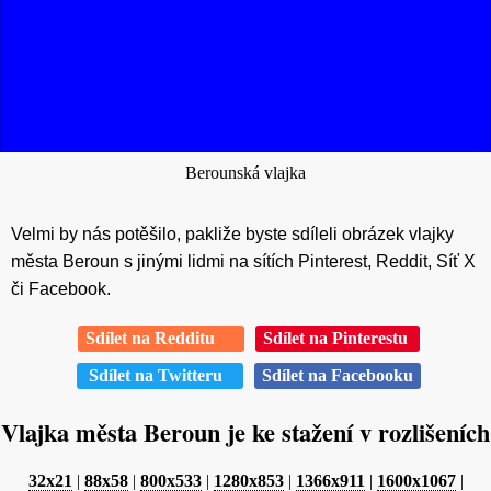
Berounská vlajka
Velmi by nás potěšilo, pakliže byste sdíleli obrázek vlajky
města Beroun s jinými lidmi na sítích Pinterest, Reddit, Síť X
či Facebook.
Sdílet na Redditu
Sdílet na Pinterestu
Sdílet na Twitteru
Sdílet na Facebooku
Vlajka města Beroun je ke stažení v rozlišeních
32x21
|
88x58
|
800x533
|
1280x853
|
1366x911
|
1600x1067
|