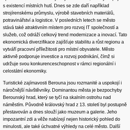
s existencí místních hutí. Dnes se zde daří například
strojírenskému průmyslu, výrobě stavebních materiálů,
potravinářství a logistice. V posledních letech se město
stává také atraktivním místem pro rozvoj IT společností a
služeb, což odráží celkový trend modernizace a inovací. Tato
ekonomická diverzifikace zajišťuje stabilitu a růst regionu a
vytváří pracovní příležitosti pro místní obyvatele. Město
aktivně podporuje investice a rozvoj podnikání, čímž si
udržuje svou konkurenceschopnost v rámci regionální i
celostátní ekonomiky.
Turistické zajímavosti Berouna jsou rozmanité a uspokojí i
náročnější návštěvníky. Dominantou města je bezpochyby
Berounský hrad, který se tyčí na skalním ostrohu nad
náměstím. Původně královský hrad z 13. století byl postupně
přestavován a dnes slouží jako muzeum a galerie. Jeho
impozantní zdi a věže nabízejí nejen historický pohled do
minulosti, ale také úchvatné výhledy na celé město. Další