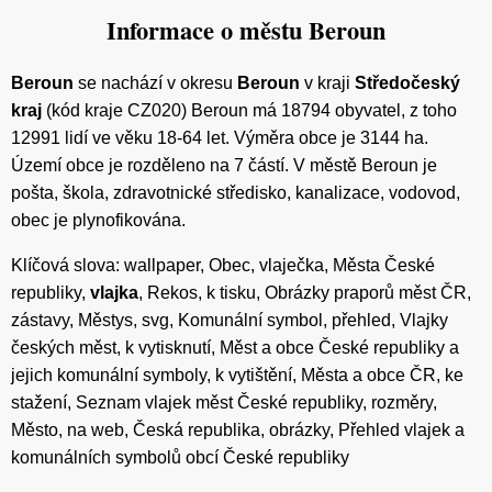
Informace o městu Beroun
Beroun
se nachází v okresu
Beroun
v kraji
Středočeský
kraj
(kód kraje CZ020) Beroun má 18794 obyvatel, z toho
12991 lidí ve věku 18-64 let. Výměra obce je 3144 ha.
Území obce je rozděleno na 7 částí. V městě Beroun je
pošta, škola, zdravotnické středisko, kanalizace, vodovod,
obec je plynofikována.
Klíčová slova: wallpaper, Obec, vlaječka, Města České
republiky,
vlajka
, Rekos, k tisku, Obrázky praporů měst ČR,
zástavy, Městys, svg, Komunální symbol, přehled, Vlajky
českých měst, k vytisknutí, Měst a obce České republiky a
jejich komunální symboly, k vytištění, Města a obce ČR, ke
stažení, Seznam vlajek měst České republiky, rozměry,
Město, na web, Česká republika, obrázky, Přehled vlajek a
komunálních symbolů obcí České republiky