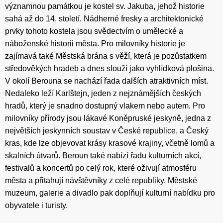
významnou památkou je kostel sv. Jakuba, jehož historie
sahá až do 14. století. Nádherné fresky a architektonické
prvky tohoto kostela jsou svědectvím o umělecké a
náboženské historii města. Pro milovníky historie je
zajímavá také Městská brána s věží, která je pozůstatkem
středověkých hradeb a dnes slouží jako vyhlídková plošina.
V okolí Berouna se nachází řada dalších atraktivních míst.
Nedaleko leží Karlštejn, jeden z nejznámějších českých
hradů, který je snadno dostupný vlakem nebo autem. Pro
milovníky přírody jsou lákavé Koněpruské jeskyně, jedna z
největších jeskynních soustav v České republice, a Český
kras, kde lze objevovat krásy krasové krajiny, včetně lomů a
skalních útvarů. Beroun také nabízí řadu kulturních akcí,
festivalů a koncertů po celý rok, které oživují atmosféru
města a přitahují návštěvníky z celé republiky. Městské
muzeum, galerie a divadlo pak doplňují kulturní nabídku pro
obyvatele i turisty.