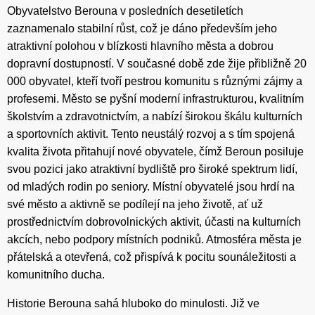
Obyvatelstvo Berouna v posledních desetiletích
zaznamenalo stabilní růst, což je dáno především jeho
atraktivní polohou v blízkosti hlavního města a dobrou
dopravní dostupností. V současné době zde žije přibližně 20
000 obyvatel, kteří tvoří pestrou komunitu s různými zájmy a
profesemi. Město se pyšní moderní infrastrukturou, kvalitním
školstvím a zdravotnictvím, a nabízí širokou škálu kulturních
a sportovních aktivit. Tento neustálý rozvoj a s tím spojená
kvalita života přitahují nové obyvatele, čímž Beroun posiluje
svou pozici jako atraktivní bydliště pro široké spektrum lidí,
od mladých rodin po seniory. Místní obyvatelé jsou hrdí na
své město a aktivně se podílejí na jeho životě, ať už
prostřednictvím dobrovolnických aktivit, účasti na kulturních
akcích, nebo podpory místních podniků. Atmosféra města je
přátelská a otevřená, což přispívá k pocitu sounáležitosti a
komunitního ducha.
Historie Berouna sahá hluboko do minulosti. Již ve